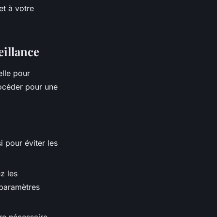
et à votre
eillance
elle pour
rocéder pour une
i pour éviter les
z les
s paramètres