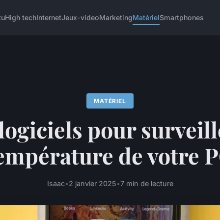
tu
High tech
Internet
Jeux-video
Marketing
Matériel
Smartphones
MATÉRIEL
logiciels pour surveill
empérature de votre 
Isaac
•
2 janvier 2025
•
7 min de lecture