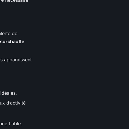
tre nécessaire
alerte de
surchauffe
es apparaissent
idéales.
ux d’activité
nce fiable.