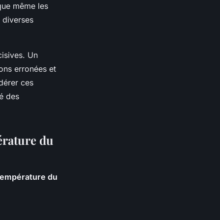
r que même les
c diverses
cisives. Un
ons erronées et
dérer ces
é des
pérature du
 température du