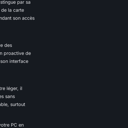
istingue par sa
de la carte
endant son accès
re des
on proactive de
son interface
e léger, il
es sans
ble, surtout
 votre PC en