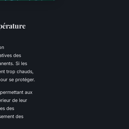
mpérature
on
atives des
ents. Si les
nt trop chauds,
our se protéger.
 permettant aux
érieur de leur
ues des
ssement des