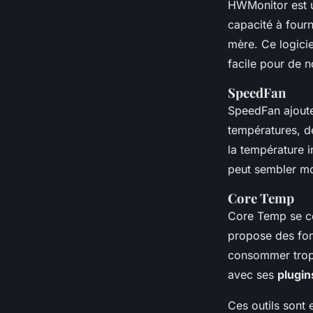
HWMonitor est un
capacité à four
mère. Ce logici
facile pour de n
SpeedFan
SpeedFan ajoute
températures, de
la température i
peut sembler moi
Core Temp
Core Temp se con
propose des fonc
consommer trop 
avec ses
plugin
Ces outils sont 