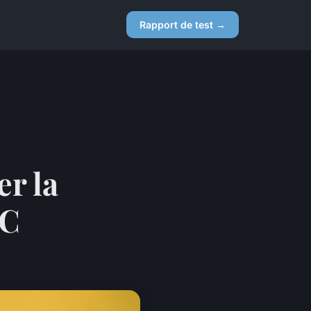
Rapport de test →
er la
PC