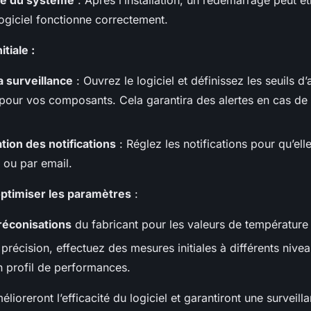
e du système
: Après l’installation, un redémarrage peut ê
logiciel fonctionne correctement.
tiale :
a surveillance
: Ouvrez le logiciel et définissez les seuils d’
pour vos composants. Cela garantira des alertes en cas de
tion des notifications
: Réglez les notifications pour qu’ell
 ou par email.
optimiser les paramètres
:
réconisations
du fabricant pour les valeurs de température 
précision, effectuez des mesures initiales à différents nivea
n profil de performances.
lioreront l’efficacité du logiciel et garantiront une surveilla