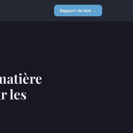
Rapport de test →
matière
r les