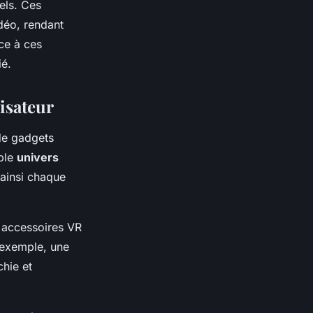
els. Ces
déo, rendant
ce à ces
ié.
isateur
de gadgets
able
univers
 ainsi chaque
t accessoires VR
 exemple, une
hie et