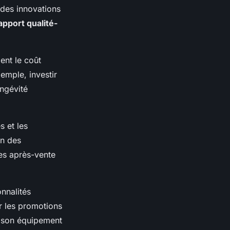
 des innovations
apport qualité-
ent le coût
xemple, investir
ngévité
s et les
on des
ces après-vente
nnalités
ur les promotions
r son équipement