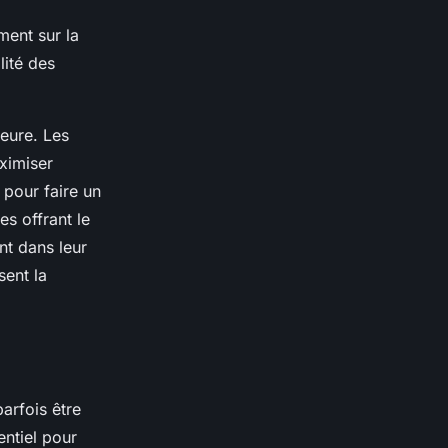
ment sur la
lité des
jeure. Les
aximiser
 pour faire un
s offrant le
nt dans leur
sent la
parfois être
entiel pour