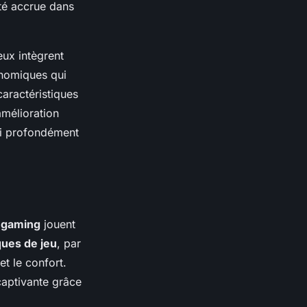
té accrue dans
ux intègrent
onomiques qui
caractéristiques
’amélioration
si profondément
s gaming
jouent
ues de jeu
, par
t le confort.
captivante grâce