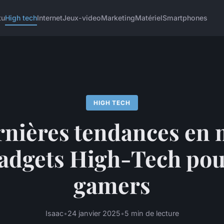
tu
High tech
Internet
Jeux-video
Marketing
Matériel
Smartphones
HIGH TECH
rnières tendances en 
adgets High-Tech pou
gamers
Isaac
•
24 janvier 2025
•
5 min de lecture