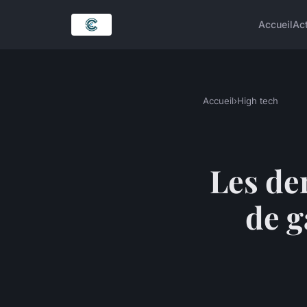
Accueil
Ac
Accueil
›
High tech
Les de
de g